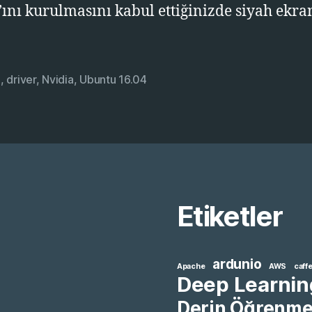
’ını kurulmasını kabul ettiğinizde siyah ekran
a
,
driver
,
Nvidia
,
Ubuntu 16.04
Etiketler
ardunio
Apache
AWS
caff
Deep Learnin
Derin Öğrenm