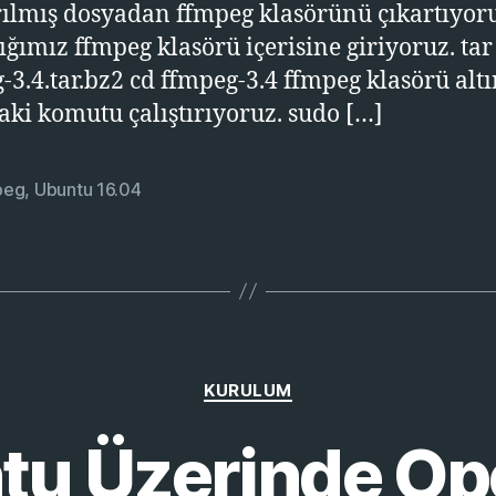
ırılmış dosyadan ffmpeg klasörünü çıkartıyor
tığımız ffmpeg klasörü içerisine giriyoruz. tar
-3.4.tar.bz2 cd ffmpeg-3.4 ffmpeg klasörü alt
aki komutu çalıştırıyoruz. sudo […]
peg
,
Ubuntu 16.04
Kategoriler
KURULUM
tu Üzerinde O