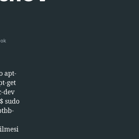
Ubuntu
yok
Üzerinde
OpenCV
Kurulumu
o apt-
pt-get
c-dev
 $ sudo
btbb-
ilmesi