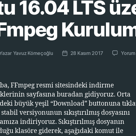
u 16.04 LTS üz
Fmpeg Kurulu
Yazar
Yavuz Kömeçoğlu
28 Kasım 2017
Yorum
zının
Yazı
zarı
tarihi
a, FFmpeg resmi sitesindeki indirme
klerinin sayfasına buradan gidiyoruz. Orta
eki büyük yeşil “Download” buttonuna tıkl
 stabil versiyonunun sıkıştırılmış dosyasını
mıza indiriyoruz. Sıkıştırılmış dosyanın
uğu klasöre giderek, aşağıdaki komut ile