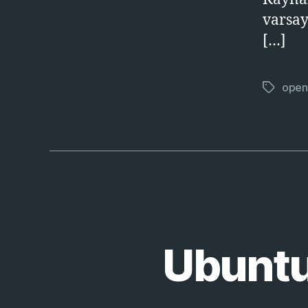
varsay
[…]
open
Etiketler
Ubuntu