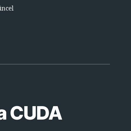
üncel
ia CUDA