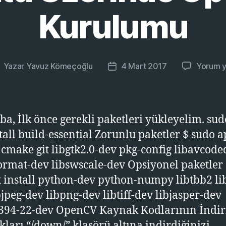
Kurulumu
Yazar
Yavuz Kömeçoğlu
4 Mart 2017
Yorum 
azının
Yazı
azarı
tarihi
a, İlk önce gerekli paketleri yükleyelim. sud
stall build-essential Zorunlu paketler $ sudo a
l cmake git libgtk2.0-dev pkg-config libavcode
ormat-dev libswscale-dev Opsiyonel paketler
t install python-dev python-numpy libtbb2 li
bjpeg-dev libpng-dev libtiff-dev libjasper-dev
394-22-dev OpenCV Kaynak Kodlarının İndir
ları “/down/” klasörü altına indirdiğinizi