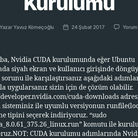
Kurulumu
Yazar
Yavuz Kömeçoğlu
24 Şubat 2017
Yorum
zının
Yazı
zarı
tarihi
ba, Nvidia CUDA kurulumunda eğer Ubuntu
ında siyah ekran ve kullanıcı girişinde döngü
sorunu ile karşılaştırsanız aşağıdaki adımla
yla uygularsanız sizin için de çözüm olabilir.
//developer.nvidia.com/cuda-downloads adre
m sisteminiz ile uyumlu versiyonun runfile(loc
e tipini seçerek indiriyoruz. “sudo
a_8.0.61_375.26_linux.run” komutu ile kuru
oruz.NOT: CUDA kurulumu adımlarında Nvid