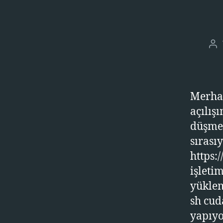
Ya
ya
Merha
açılış
düşme 
sırası
https:
işleti
yüklem
sh cud
yapıy