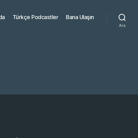
da
Türkçe Podcastler
Bana Ulaşın
Ara