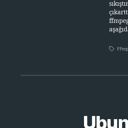
sıkışt
çıkart
ffmpeg
aşağıd
FFm
Etiketler
Ubun