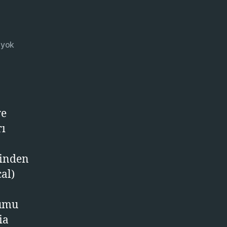
Ubuntu
 yok
16.04
de
Nvidia
CUDA
Kurulumu
ye
rı
sinden
al)
lumu
ia