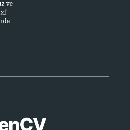
uz ve
 xf
ında
penCV