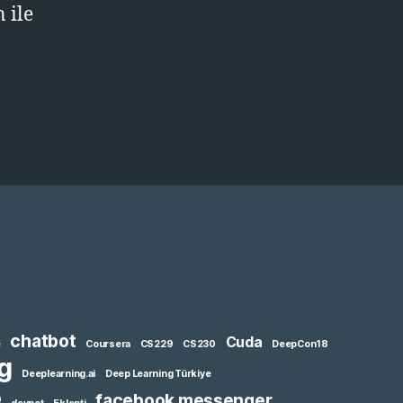
 ile
chatbot
Cuda
e
Coursera
CS229
CS230
DeepCon18
g
Deeplearning.ai
Deep Learning Türkiye
e
facebook messenger