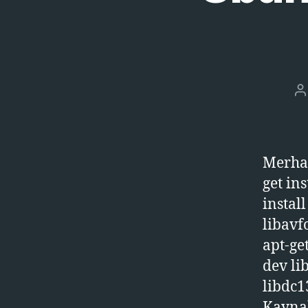
Y
y
Merhab
get in
instal
libavf
apt-ge
dev li
libdc1
Kaynak