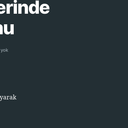
erinde
mu
Ubuntu
 yok
16.04
LTS
üzerinde
FFmpeg
Kurulumu
ayarak