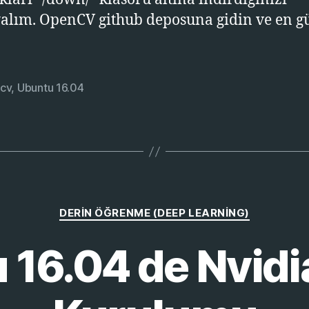
alım. OpenCV github deposuna gidin ve en g
cv
,
Ubuntu 16.04
Kategoriler
DERIN ÖĞRENME (DEEP LEARNING)
 16.04 de Nvid