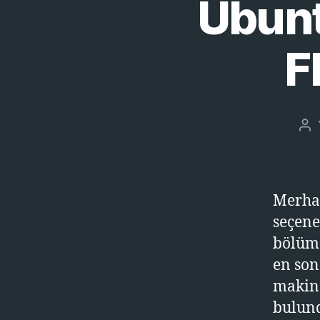
Ubunt
F
Ya
ya
Merhab
seçene
bölümd
en son
makina
bulund