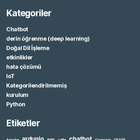
Kategoriler
Chatbot
derin öğrenme (deep learning)
Doğal Dil İşleme
etkinlikler
hata çözümü
IoT
Kategorilendirilmemiş
kurulum
Python
Etiketler
ardunio
chatbot
Apache
AWS
caffe
Coursera
CS229