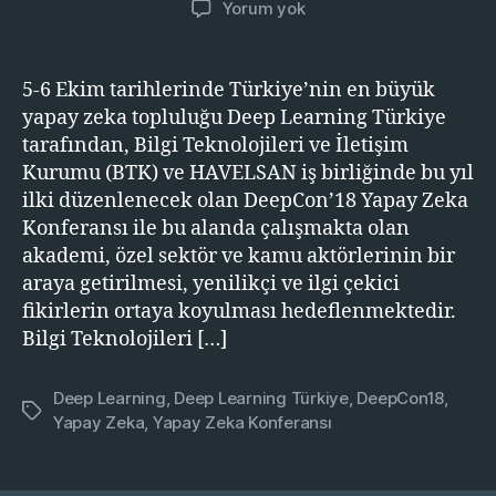
Yapay
Yorum yok
Zeka
Konferansı
(DeepCon’18)
5-6 Ekim tarihlerinde Türkiye’nin en büyük
5-
yapay zeka topluluğu Deep Learning Türkiye
6
tarafından, Bilgi Teknolojileri ve İletişim
Ekim’de
Kurumu (BTK) ve HAVELSAN iş birliğinde bu yıl
Ankara’da
ilki düzenlenecek olan DeepCon’18 Yapay Zeka
Konferansı ile bu alanda çalışmakta olan
akademi, özel sektör ve kamu aktörlerinin bir
araya getirilmesi, yenilikçi ve ilgi çekici
fikirlerin ortaya koyulması hedeflenmektedir.
Bilgi Teknolojileri […]
Deep Learning
,
Deep Learning Türkiye
,
DeepCon18
,
Etiketler
Yapay Zeka
,
Yapay Zeka Konferansı