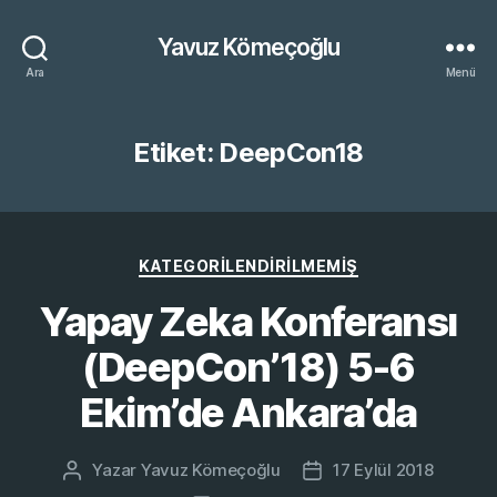
Yavuz Kömeçoğlu
Ara
Menü
Etiket:
DeepCon18
Kategoriler
KATEGORILENDIRILMEMIŞ
Yapay Zeka Konferansı
(DeepCon’18) 5-6
Ekim’de Ankara’da
Yazar
Yavuz Kömeçoğlu
17 Eylül 2018
Yazının
Yazı
yazarı
tarihi