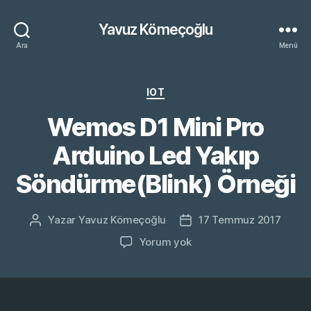
Yavuz Kömeçoğlu
Ara
Menü
Kategoriler
IOT
Wemos D1 Mini Pro
Arduino Led Yakıp
Söndürme(Blink) Örneği
Yazar
Yavuz Kömeçoğlu
17 Temmuz 2017
Yazının
Yazı
yazarı
tarihi
Wemos
Yorum yok
D1
Mini
Pro
Arduino