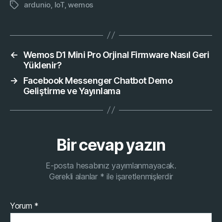
ardunio
,
IoT
,
wemos
Etiketler
←
Wemos D1 Mini Pro Orjinal Firmware Nasıl Geri
Yüklenir?
→
Facebook Messenger Chatbot Demo
Geliştirme ve Yayınlama
Bir cevap yazın
E-posta hesabınız yayımlanmayacak.
Gerekli alanlar
*
ile işaretlenmişlerdir
Yorum
*