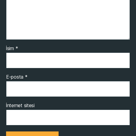
İsim
*
E-posta
*
İnternet sitesi