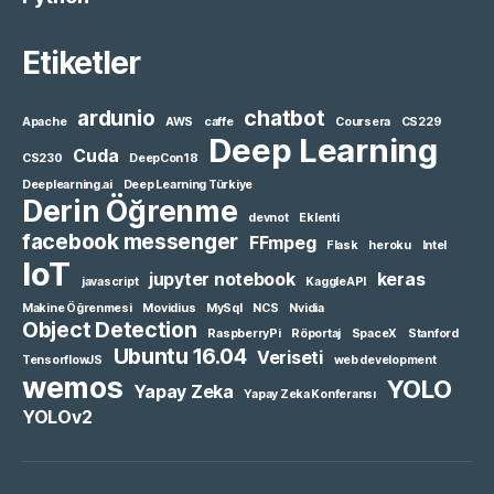
Etiketler
ardunio
chatbot
Apache
AWS
caffe
Coursera
CS229
Deep Learning
Cuda
CS230
DeepCon18
Deeplearning.ai
Deep Learning Türkiye
Derin Öğrenme
devnot
Eklenti
facebook messenger
FFmpeg
Flask
heroku
Intel
IoT
jupyter notebook
keras
javascript
KaggleAPI
Makine Öğrenmesi
Movidius
MySql
NCS
Nvidia
Object Detection
RaspberryPi
Röportaj
SpaceX
Stanford
Ubuntu 16.04
Veriseti
TensorflowJS
web development
wemos
YOLO
Yapay Zeka
Yapay Zeka Konferansı
YOLOv2