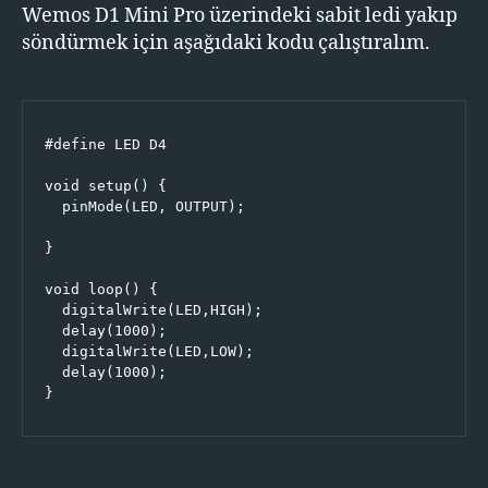
Led
Wemos D1 Mini Pro üzerindeki sabit ledi yakıp
Yakıp
söndürmek için aşağıdaki kodu çalıştıralım.
Söndürme(Blink)
Örneği
#define LED D4

void setup() {

  pinMode(LED, OUTPUT);

}

void loop() {

  digitalWrite(LED,HIGH);

  delay(1000);

  digitalWrite(LED,LOW);

  delay(1000);

}